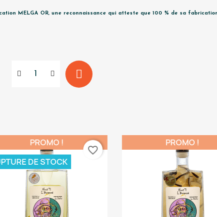
ication MELGA OR, une reconnaissance qui atteste que 100 % de sa fabrication 
PROMO !
PROMO !
favorite_border
TURE DE STOCK