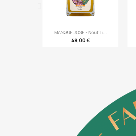
apide
Aperçu rapide

out Ti...
MANGUE JOSE - Nout Ti...
C
€
48,00 €