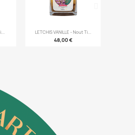
Aperçu rapide
A


.
LETCHIS VANILLE - Nout Ti...
FRUIT DE L
48,00 €