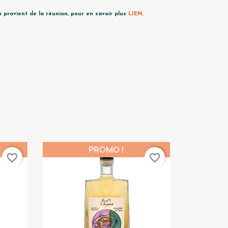
provient de la réunion, pour en savoir plus
LIEN,
PROMO !
favorite_border
favorite_border