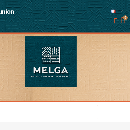
éunion
FR