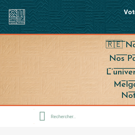
Vot
🇷🇪 No
Nos Pa
L’univ
Melg
Not