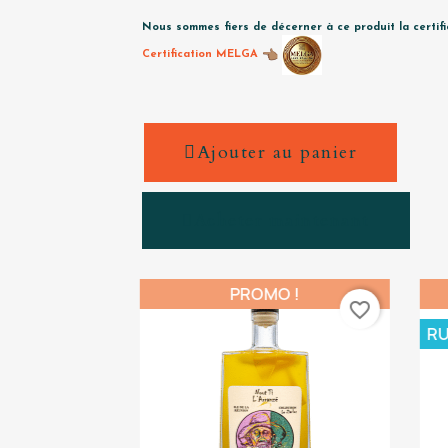
Nous sommes fiers de décerner à ce produit la certif
Certification MELGA
Ajouter au panier
Acheter maintenant
!
PROMO !
favorite_border
favorite_border
RUP