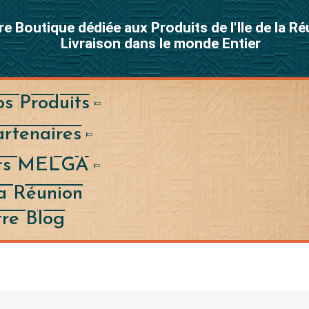
re Boutique dédiée aux Produits de l'Ile de la R
Livraison dans le monde Entier
s Produits
rtenaires
ers MELGA
a Réunion
re Blog