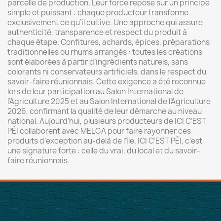
parcelle de production. Leur force repose sur un principe
simple et puissant : chaque producteur transforme
exclusivement ce qu’il cultive. Une approche qui assure
authenticité, transparence et respect du produit à
chaque étape. Confitures, achards, épices, préparations
traditionnelles ou rhums arrangés : toutes les créations
sont élaborées à partir d’ingrédients naturels, sans
colorants ni conservateurs artificiels, dans le respect du
savoir-faire réunionnais. Cette exigence a été reconnue
lors de leur participation au
Salon International de
l’Agriculture 2025
et au
Salon International de l’Agriculture
2026
, confirmant la qualité de leur démarche au niveau
national. Aujourd’hui, plusieurs producteurs de ICI C’EST
PÉI collaborent avec MELGA pour faire rayonner ces
produits d’exception au-delà de l’île. ICI C’EST PÉI, c’est
une signature forte : celle du vrai, du local et du savoir-
faire réunionnais.