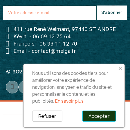
S’abonner
411 rue René Welmant, 97440 ST ANDRE
Kévin - 06 69 13 75 64
François - 06 93 11 12 70
Email - contact@melga.fr
© 2026 - Tous droits réservés à Melga
Nous utilisons des cookies tiers pour
améliorer votre expérience de
navigation, analyser le trafic du site et
personnaliser le contenu et les
publicités.
En savoir plus
Refuser
Accepter