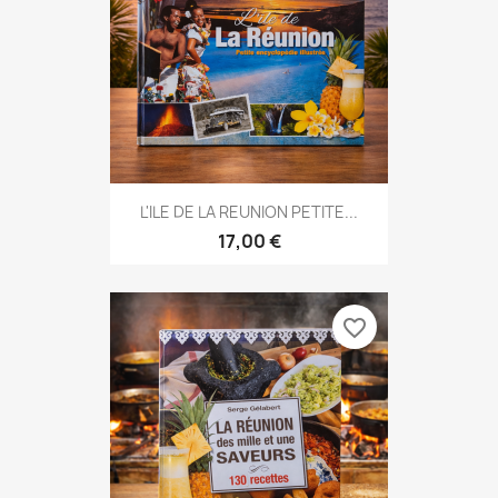
L'ILE DE LA REUNION PETITE...
17,00 €
favorite_border