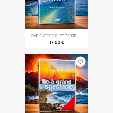
DVD ENTRE CIEL ET TERRE -...
17,00 €
favorite_border