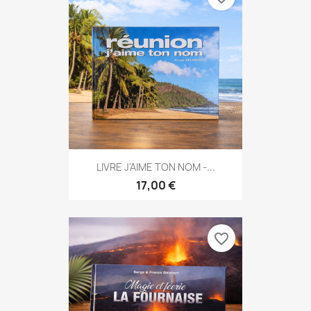
LIVRE J'AIME TON NOM -...
17,00 €
favorite_border