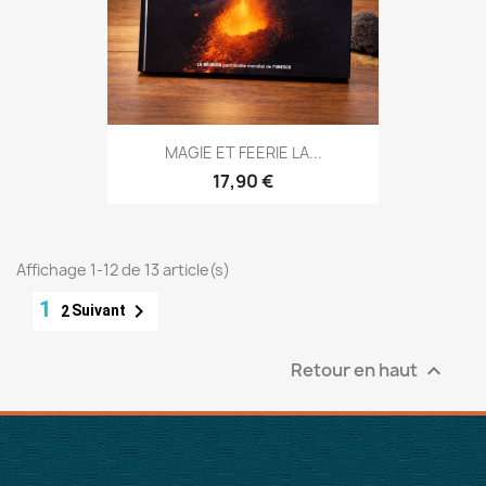
MAGIE ET FEERIE LA...
17,90 €
Affichage 1-12 de 13 article(s)
1

Suivant
2
Retour en haut
