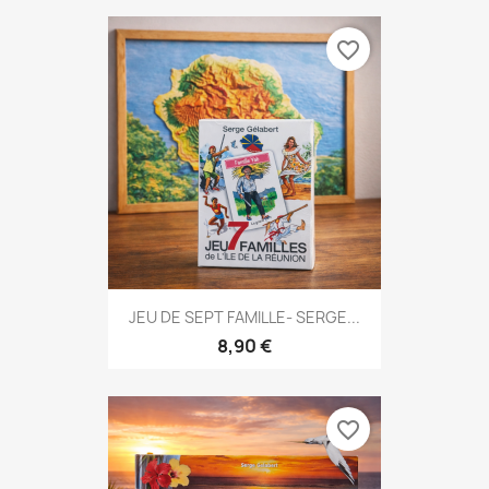
favorite_border
JEU DE SEPT FAMILLE- SERGE...
8,90 €
favorite_border