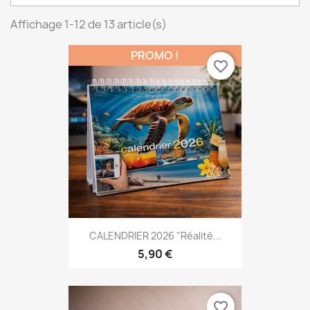
Affichage 1-12 de 13 article(s)
PROMO !
favorite_border
CALENDRIER 2026 "Réalité...
5,90 €
favorite_border