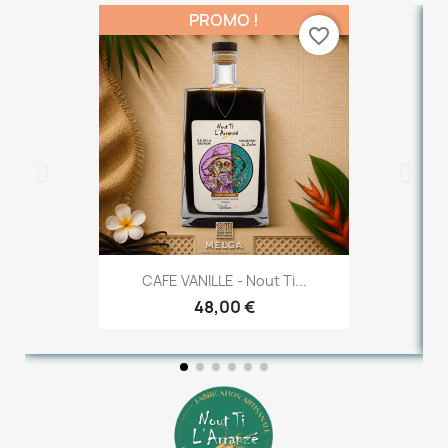
PROMO !
favorite_border
CAFE VANILLE - Nout Ti...
48,00 €