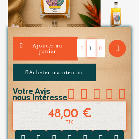
Ajouter au
panier
Acheter maintenant





Votre Avis
nous Intéresse
48,00 €
TTC