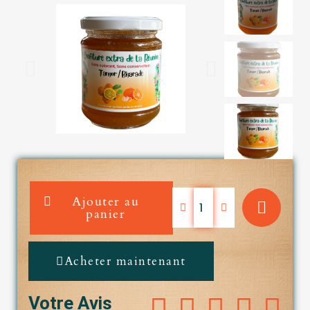
Ajouter au
panier
Acheter maintenant





Votre Avis