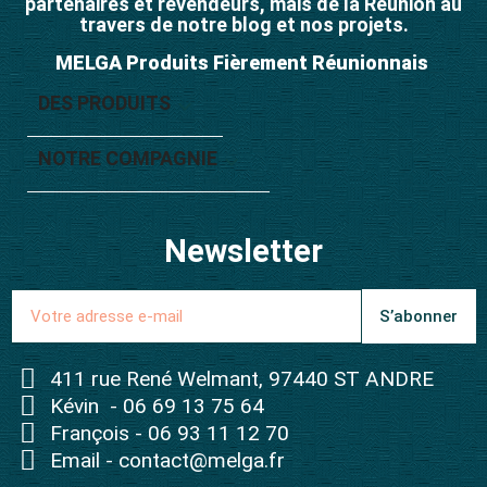
partenaires et revendeurs, mais de la Réunion au
travers de notre blog et nos projets.
MELGA Produits Fièrement Réunionnais
DES PRODUITS

NOTRE COMPAGNIE

Newsletter
S’abonner
411 rue René Welmant, 97440 ST ANDRE
Kévin - 06 69 13 75 64
François - 06 93 11 12 70
Email - contact@melga.fr