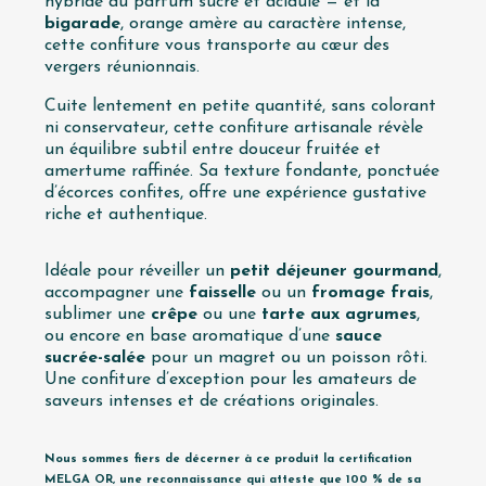
hybride au parfum sucré et acidulé — et la
bigarade
, orange amère au caractère intense,
cette confiture vous transporte au cœur des
vergers réunionnais.
Cuite lentement en petite quantité, sans colorant
ni conservateur, cette confiture artisanale révèle
un équilibre subtil entre douceur fruitée et
amertume raffinée. Sa texture fondante, ponctuée
d’écorces confites, offre une expérience gustative
riche et authentique.
Idéale pour réveiller un
petit déjeuner gourmand
,
accompagner une
faisselle
ou un
fromage frais
,
sublimer une
crêpe
ou une
tarte aux agrumes
,
ou encore en base aromatique d’une
sauce
sucrée-salée
pour un magret ou un poisson rôti.
Une confiture d’exception pour les amateurs de
saveurs intenses et de créations originales.
Nous sommes fiers de décerner à ce produit la certification
MELGA OR, une reconnaissance qui atteste que 100 % de sa