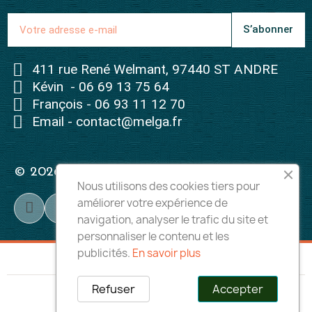
S’abonner
411 rue René Welmant, 97440 ST ANDRE
Kévin - 06 69 13 75 64
François - 06 93 11 12 70
Email - contact@melga.fr
© 2026 - Tous droits réservés à Melga
Nous utilisons des cookies tiers pour
améliorer votre expérience de
navigation, analyser le trafic du site et
personnaliser le contenu et les
publicités.
En savoir plus
Refuser
Accepter