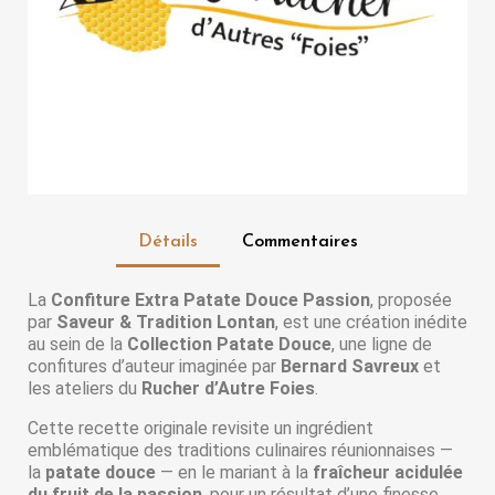
Détails
Commentaires
La
Confiture Extra Patate Douce Passion
, proposée
par
Saveur & Tradition Lontan
, est une création inédite
au sein de la
Collection Patate Douce
, une ligne de
confitures d’auteur imaginée par
Bernard Savreux
et
les ateliers du
Rucher d’Autre Foies
.
Cette recette originale revisite un ingrédient
emblématique des traditions culinaires réunionnaises —
la
patate douce
— en le mariant à la
fraîcheur acidulée
du fruit de la passion
, pour un résultat d’une finesse