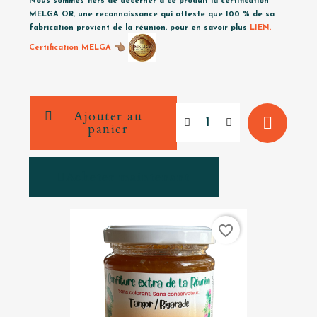
Nous sommes fiers de décerner à ce produit la certification
MELGA OR, une reconnaissance qui atteste que 100 % de sa
fabrication provient de la réunion, pour en savoir plus
LIEN,
Certification MELGA
Ajouter au
panier
Acheter maintenant
favorite_border