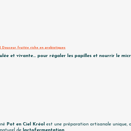
 | Douceur fruitée riche en probiotiques
lée et vivante… pour régaler les papilles et nourrir le micr
gné
Pot en Ciel Kréol
est une préparation artisanale unique, 
 naturel de
lactofermentation
.