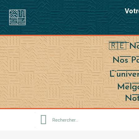
Votr
🇷🇪 No
Nos Pa
L’univ
Melg
Not