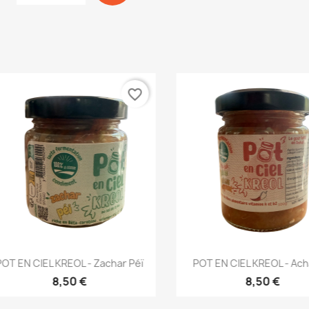
favorite_border
Aperçu rapide
Aperçu rapide


 EN CIEL KREOL - Zachar Péï
POT EN CIEL KREOL - Achard
8,50 €
8,50 €