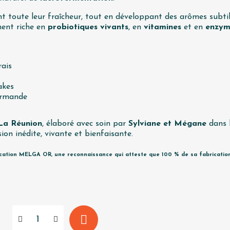
vent toute leur fraîcheur, tout en développant des arômes subt
ment riche en
probiotiques vivants
, en
vitamines
et en
enzym
rais
akes
urmande
 La Réunion
, élaboré avec soin par
Sylviane et Mégane
dans l
ion inédite, vivante et bienfaisante.
ication MELGA OR, une reconnaissance qui atteste que 100 % de sa fabrication