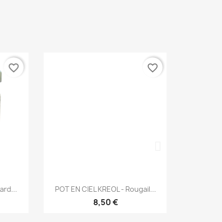
favorite_border
favorite_border
Aperçu rapide

...
POT EN CIEL KREOL - Rougail...
8,50 €