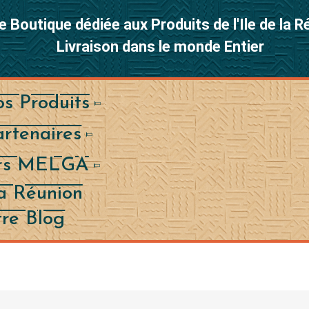
e Boutique dédiée aux Produits de l'Ile de la 
Livraison dans le monde Entier
s Produits
rtenaires
ers MELGA
a Réunion
re Blog