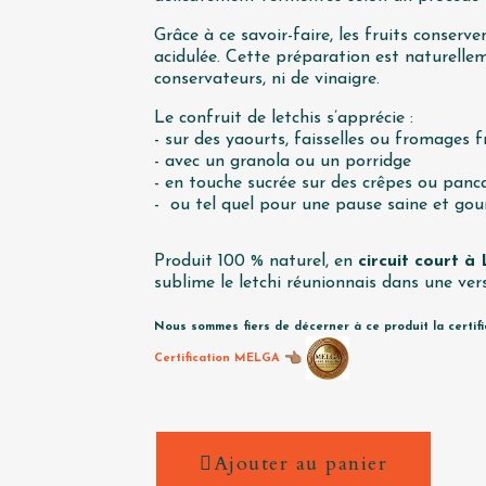
Grâce à ce savoir-faire, les fruits conser
acidulée. Cette préparation est naturelle
conservateurs, ni de vinaigre.
Le confruit de letchis s’apprécie :
- sur des yaourts, faisselles ou fromages f
- avec un granola ou un porridge
- en touche sucrée sur des crêpes ou panc
- ou tel quel pour une pause saine et go
Produit 100 % naturel, en
circuit court à
sublime le letchi réunionnais dans une vers
Nous sommes fiers de décerner à ce produit la certif
Certification MELGA
Ajouter au panier