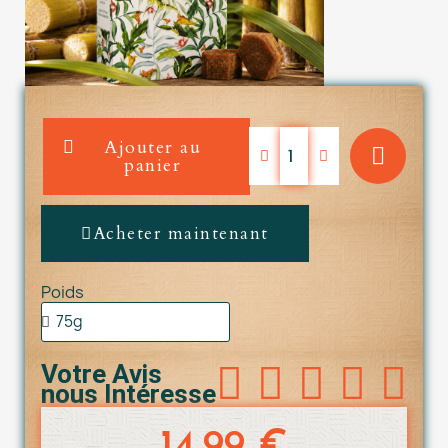
Ajouter au
panier
Acheter maintenant
Poids





Votre Avis
nous Intéresse