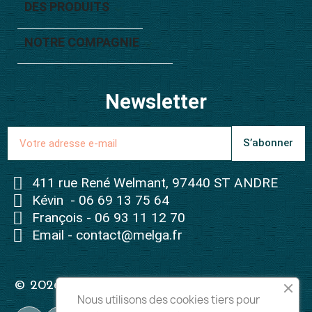
DES PRODUITS

NOTRE COMPAGNIE

Newsletter
S’abonner
411 rue René Welmant, 97440 ST ANDRE
Kévin - 06 69 13 75 64
François - 06 93 11 12 70
Email - contact@melga.fr
© 2026 - Tous droits réservés à Melga
Nous utilisons des cookies tiers pour