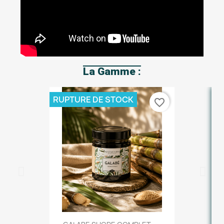
La Gamme :
RUPTURE DE STOCK
favorite_border