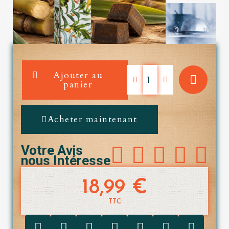
Ajouter au
panier
Acheter maintenant





Votre Avis
nous Intéresse
18,99 €
TTC