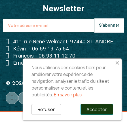
Newsletter
S’abonner
411 rue René Welmant, 97440 ST ANDRE
Kévin - 06 69 13 75 64
François - 06 93 11 12 70
Email - contact@melga.fr
Nous utilisons des cookies tiers pour
améliorer votre expérience de
navigation, analyser le trafic du site et
© 2026 - Tous droits réservés à Melga
personnaliser le contenu et les
publicités.
En savoir plus
Refuser
Accepter