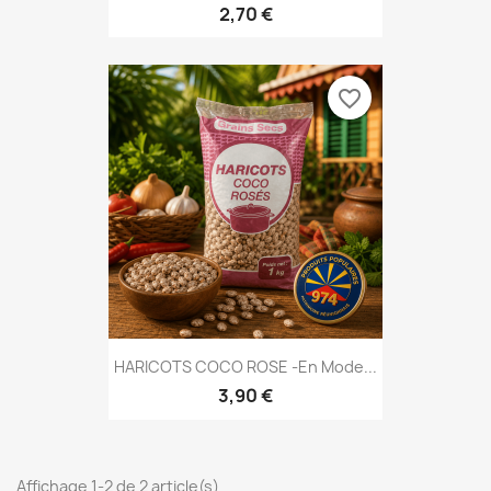
2,70 €
favorite_border
HARICOTS COCO ROSE -En Mode...
3,90 €
Affichage 1-2 de 2 article(s)