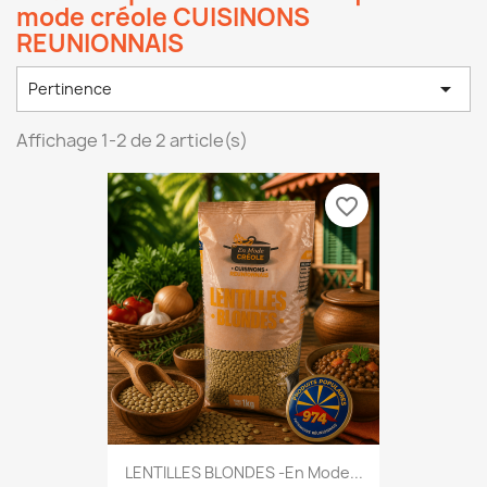
mode créole CUISINONS
REUNIONNAIS

Pertinence
Affichage 1-2 de 2 article(s)
favorite_border
LENTILLES BLONDES -En Mode...