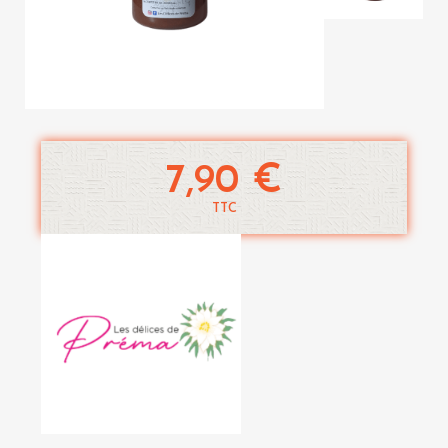
7,90 €
TTC