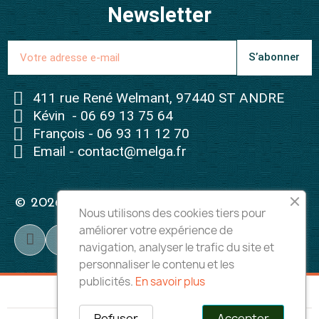
Newsletter
S’abonner
411 rue René Welmant, 97440 ST ANDRE
Kévin - 06 69 13 75 64
François - 06 93 11 12 70
Email - contact@melga.fr
© 2026 - Tous droits réservés à Melga
Nous utilisons des cookies tiers pour
améliorer votre expérience de
navigation, analyser le trafic du site et
personnaliser le contenu et les
publicités.
En savoir plus
Refuser
Accepter