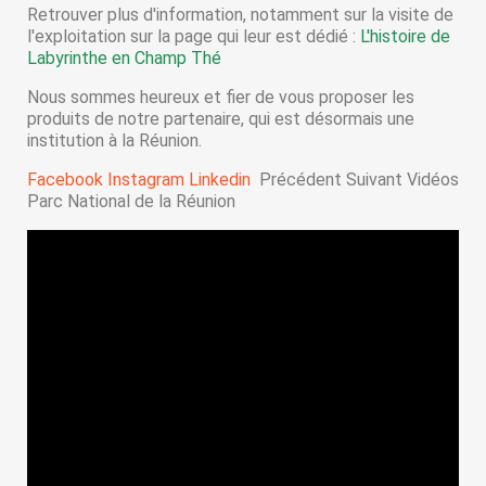
Retrouver plus d'information, notamment sur la visite de
l'exploitation sur la page qui leur est dédié :
L'histoire de
Labyrinthe en Champ Thé
Nous sommes heureux et fier de vous proposer les
produits de notre partenaire, qui est désormais une
institution à la Réunion.
Facebook
Instagram
Linkedin
Précédent Suivant
Vidéos
Parc National de la Réunion