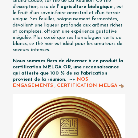
Grand-Coude, sur l'île de La Réunion. Ce thé
d'exception, issu de l'
agriculture biologique
, est
le fruit d'un savoir-faire ancestral et d'un terroir
unique. Ses feuilles, soigneusement fermentées,
dévoilent une liqueur profonde aux arômes riches
et complexes, offrant une expérience gustative
inégalée. Plus corsé que ses homologues verts ou
blancs, ce thé noir est idéal pour les amateurs de
saveurs intenses.
Nous sommes fiers de décerner à ce produit la
certification MELGA OR, une reconnaissance
qui atteste que 100 % de sa fabrication
provient de la réunion.
-->
NOS
ENGAGEMENTS , CERTIFICATION MELGA