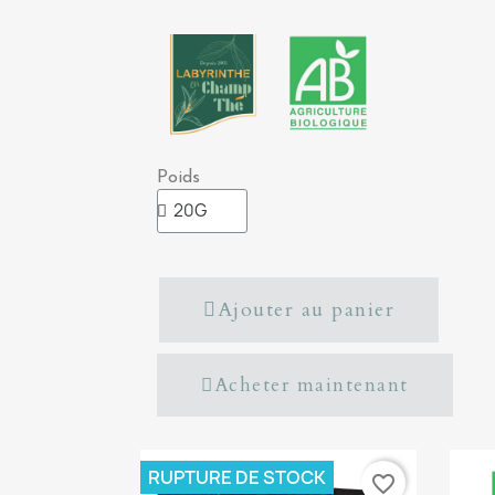
Poids
Ajouter au panier
Acheter maintenant
RUPTURE DE STOCK
favorite_border
favorite_border