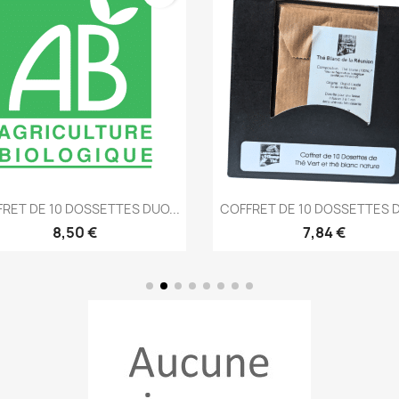
Aperçu rapide
Aperçu rapide


RET DE 10 DOSSETTES DUO...
COFFRET DE 10 DOSSETTES D
8,50 €
7,84 €