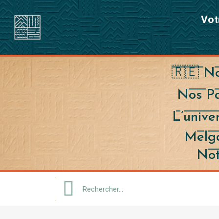
Vot
🇷🇪 No
Nos Pa
L’univ
Melg
Not