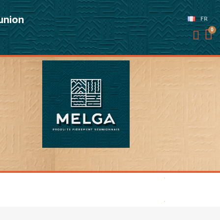
éunion
FR