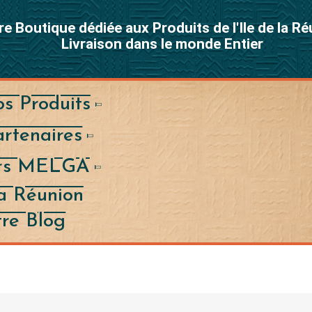
re Boutique dédiée aux Produits de l'Ile de la R
Livraison dans le monde Entier
s Produits
rtenaires
ers MELGA
a Réunion
re Blog