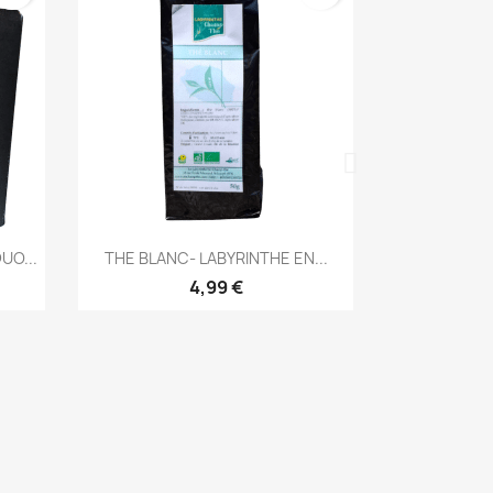
Aperçu rapide
A


UO...
THE BLANC- LABYRINTHE EN...
THE VER
4,99 €