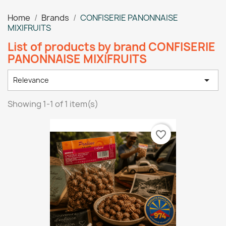
Home
Brands
CONFISERIE PANONNAISE
MIXIFRUITS
List of products by brand CONFISERIE
PANONNAISE MIXIFRUITS

Relevance
Showing 1-1 of 1 item(s)
favorite_border