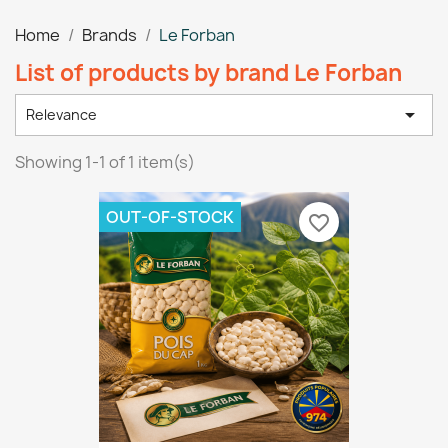
Home
Brands
Le Forban
List of products by brand Le Forban

Relevance
Showing 1-1 of 1 item(s)
OUT-OF-STOCK
favorite_border